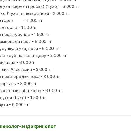
уха (серная пробка) (1 ухо) - 3 000 тг
хо (1 ухо) с лекарством - 2 000 тг
 горла
- 1 000 тг
в горло - 1 500 тг
носа,турунда - 1 500 тг
ампонада носа - 6 000 тг
рункула уха, носа - 6 000 тг
 е-труб по Политцеру - 3 000 тг
изация - 6 000 тг
лик. Анестезия - 3 000 тг
 перегородки носа - 3 000 тг
гортань - 3 000 тг
аротонзил.абцессов - 6 000 тг
сухой (1 ухо) - 1 500 тг
ухи - 9 000 тг
инеколог-эндокринолог