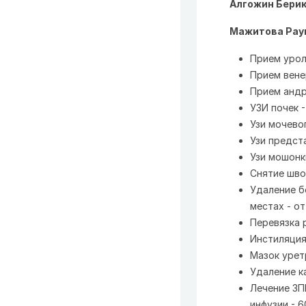
Алгожин Бери
Мажитова Рауш
Прием урол
Прием вене
Прием анд
УЗИ почек -
Узи мочево
Узи предст
Узи мошонки
Снятие шво
Удаление б
местах - о
Перевязка 
Инстиляция 
Мазок уре
Удаление к
Лечение ЗП
инфузии - 6