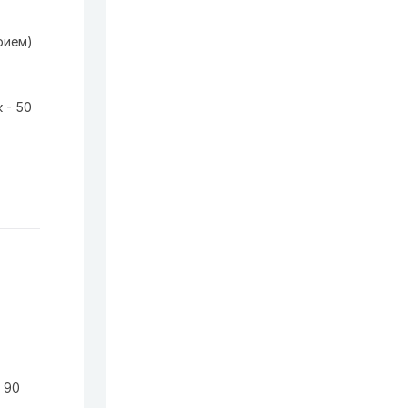
рием)
 - 50
 90