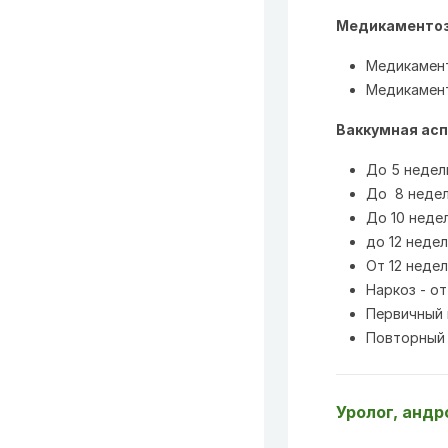
Медикаментоз
Медикамент
Медикамент
Ваккумная асп
До 5 недель
До 8 недел
До 10 недел
до 12 недел
От 12 неде
Наркоз - от
Первичный 
Повторный 
Уролог, андр