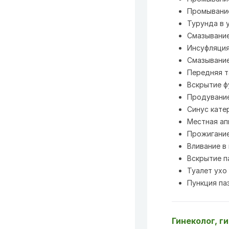
Промывание 
Турунда в у
Смазывание
Инсуфляция 
Смазывание 
Передняя т
Вскрытие фу
Продувание
Синус катер
Местная апп
Прожигание
Вливание в 
Вскрытие п
Туалет ухо 
Пункция паз
Гинеколог, г