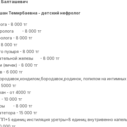
к Балташевич
ан Темирбаевна - детский нефролог
ога - 8 000 тг
ролога
- 8 000 тг
ролога
- 8 000 тг
 8 000 тг
го пузыря - 8 000 тг
ательной железы
- 8 000 тг
 (яичек) - 8 000 тг
в - 6 000 тг
ородавок,кондилом,бородавок,родинок, попилом на интимных
т 5000 тг
ран - от 4000 тг
- 10 000 тг
тры
- 8 000 тг
атетора - 15 000 тг
ПП+5 единиц инстиляция уретры+8 единиц внутривенно капел
0 000 тг