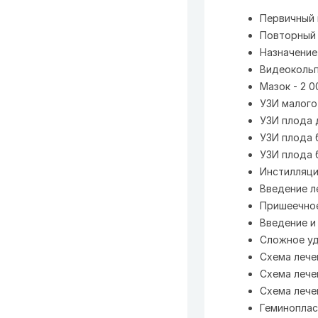
Первичный п
Повторный 
Назначение 
Видеокольп
Мазок - 2 0
УЗИ малого 
УЗИ плода 
УЗИ плода б
УЗИ плода б
Инстилляция
Введение л
Пришеечное
Введение и
Сложное уд
Схема лечен
Схема лечен
Схема лечен
Геминопласт