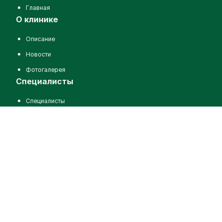
Главная
о клинике
Описание
Новости
Фотогалерея
специалисты
Специалисты
услуги
Услуги
пациентам
Цены на услуги
Отзывы
Задать вопрос
запись на прием